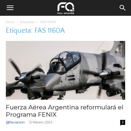
Inicio
Etiquetas
FAS 1160A
Etiqueta: FAS 1160A
Fuerza Aérea Argentina reformulará el
Programa FENIX
@faviacion
-
12 febrero, 2023
2