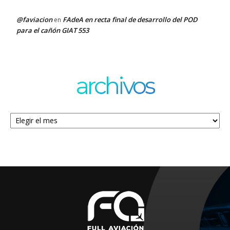
@faviacion
FAdeA en recta final de desarrollo del POD
en
para el cañón GIAT 553
archivos
Archivos