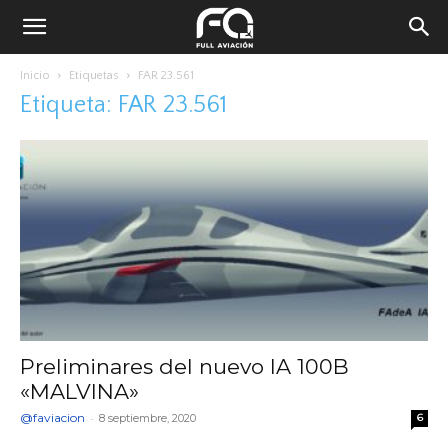
Inicio
Etiquetas
FAR 23.561
Etiqueta: FAR 23.561
Preliminares del nuevo IA 100B
«MALVINA»
@faviacion
-
8 septiembre, 2020
6