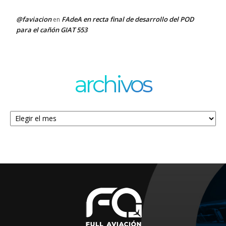
@faviacion
FAdeA en recta final de desarrollo del POD
en
para el cañón GIAT 553
archivos
Archivos