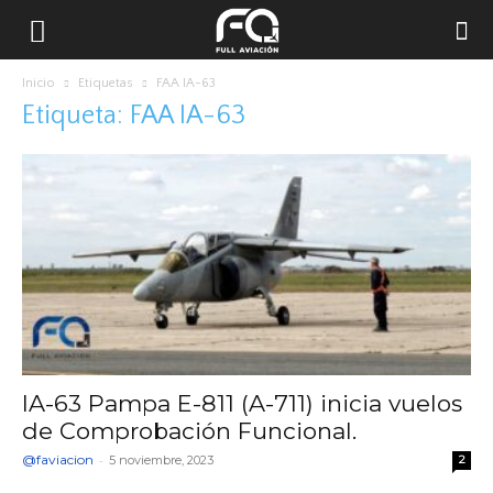
Inicio
Etiquetas
FAA IA-63
Etiqueta: FAA IA-63
IA-63 Pampa E-811 (A-711) inicia vuelos
de Comprobación Funcional.
@faviacion
-
5 noviembre, 2023
2