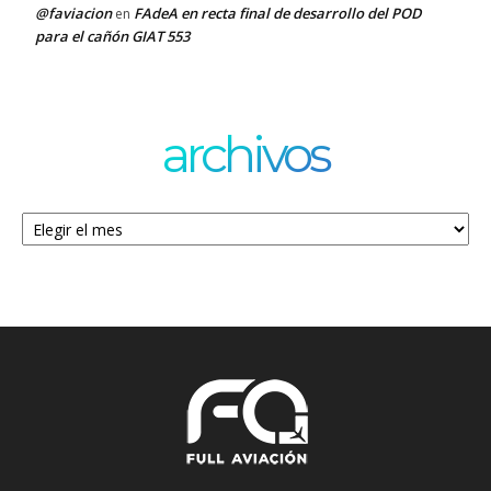
@faviacion
FAdeA en recta final de desarrollo del POD
en
para el cañón GIAT 553
archivos
Archivos