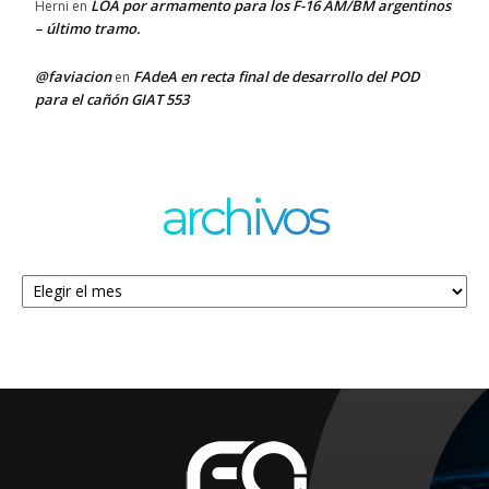
LOA por armamento para los F-16 AM/BM argentinos
Herni
en
– último tramo.
@faviacion
FAdeA en recta final de desarrollo del POD
en
para el cañón GIAT 553
archivos
Archivos