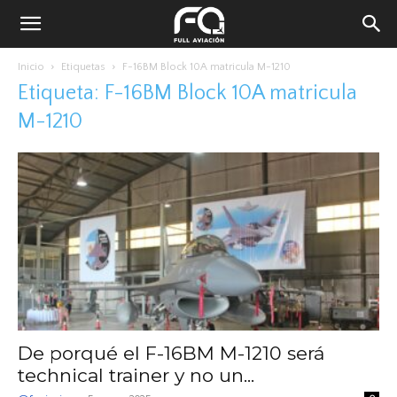
Inicio
Etiquetas
F-16BM Block 10A matricula M-1210
Etiqueta: F-16BM Block 10A matricula
M-1210
De porqué el F-16BM M-1210 será
technical trainer y no un...