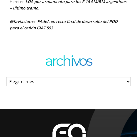
LOA por armamento para los F-16 AM/BM argentinos
Herni
en
– último tramo.
@faviacion
FAdeA en recta final de desarrollo del POD
en
para el cañón GIAT 553
archivos
Archivos