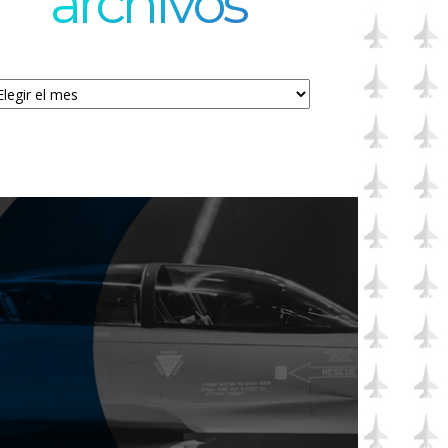
archivos
chivos