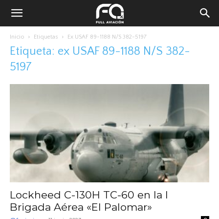
Inicio
Etiquetas
Ex USAF 89-1188 N/S 382-5197
Etiqueta: ex USAF 89-1188 N/S 382-
5197
Lockheed C-130H TC-60 en la I
Brigada Aérea «El Palomar»