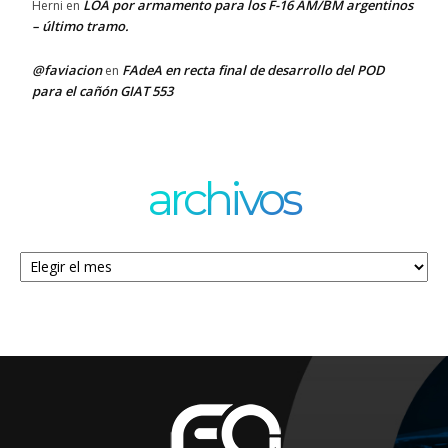
LOA por armamento para los F-16 AM/BM argentinos
Herni
en
– último tramo.
@faviacion
FAdeA en recta final de desarrollo del POD
en
para el cañón GIAT 553
archivos
Archivos