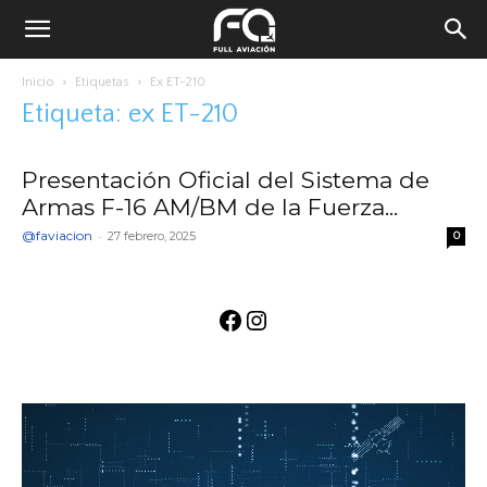
Inicio
Etiquetas
Ex ET-210
Etiqueta: ex ET-210
Presentación Oficial del Sistema de
Armas F-16 AM/BM de la Fuerza...
@faviacion
-
27 febrero, 2025
0
Facebook
Instagram