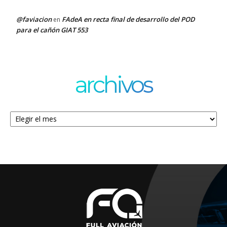
@faviacion
FAdeA en recta final de desarrollo del POD
en
para el cañón GIAT 553
archivos
Archivos