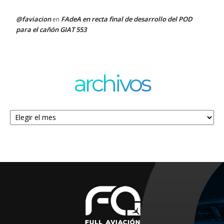
@faviacion
FAdeA en recta final de desarrollo del POD
en
para el cañón GIAT 553
archivos
Archivos