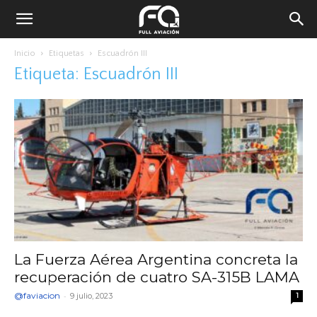
Inicio
Etiquetas
Escuadrón III
Etiqueta: Escuadrón III
La Fuerza Aérea Argentina concreta la
recuperación de cuatro SA-315B LAMA
@faviacion
-
9 julio, 2023
1