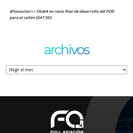
@faviacion
FAdeA en recta final de desarrollo del POD
en
para el cañón GIAT 553
archivos
Archivos