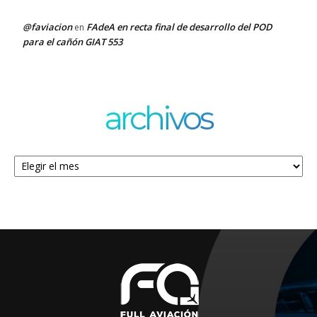
@faviacion
FAdeA en recta final de desarrollo del POD
en
para el cañón GIAT 553
archivos
Archivos