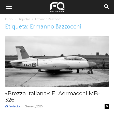
Inicio
Etiquetas
Ermanno Bazzocchi
Etiqueta: Ermanno Bazzocchi
«Brezza italiana»: El Aermacchi MB-
326
@faviacion
-
5 enero, 2020
0