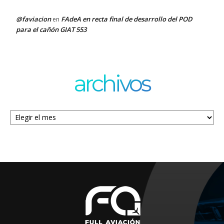
@faviacion
FAdeA en recta final de desarrollo del POD
en
para el cañón GIAT 553
archivos
Archivos