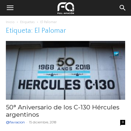
Inicio
Etiquetas
El Palomar
Etiqueta: El Palomar
50° Aniversario de los C-130 Hércules
argentinos
@faviacion
-
15 diciembre, 2018
0