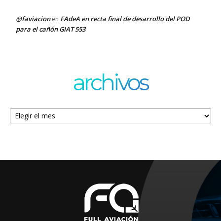
@faviacion
FAdeA en recta final de desarrollo del POD
en
para el cañón GIAT 553
archivos
Archivos