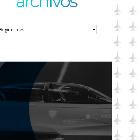
archivos
chivos