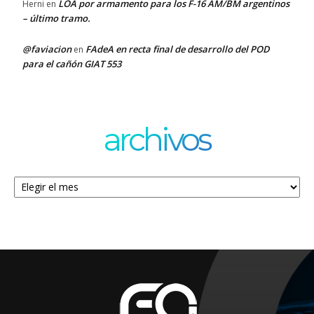
LOA por armamento para los F-16 AM/BM argentinos
Herni
en
– último tramo.
@faviacion
FAdeA en recta final de desarrollo del POD
en
para el cañón GIAT 553
archivos
Archivos