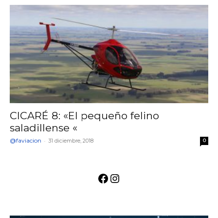
CICARÉ 8: «El pequeño felino
saladillense «
@faviacion
-
31 diciembre, 2018
0
Facebook
Instagram