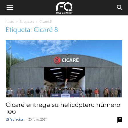
Inicio
Etiquetas
Cicaré 8
Etiqueta: Cicaré 8
Cicaré entrega su helicóptero número
100
@faviacion
-
30 julio, 2021
2