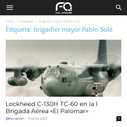
Inicio
Etiquetas
Brigadier mayor Pablo Solé
Etiqueta: brigadier mayor Pablo Solé
Lockheed C-130H TC-60 en la I
Brigada Aérea «El Palomar»
@faviacion
-
11 junio, 2023
0