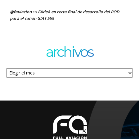
@faviacion
FAdeA en recta final de desarrollo del POD
en
para el cañón GIAT 553
archivos
Archivos