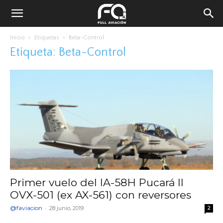
Inicio
Etiquetas
Beta-Control
Etiqueta: Beta-Control
Primer vuelo del IA-58H Pucará II
OVX-501 (ex AX-561) con reversores
@faviacion
-
28 junio, 2019
2