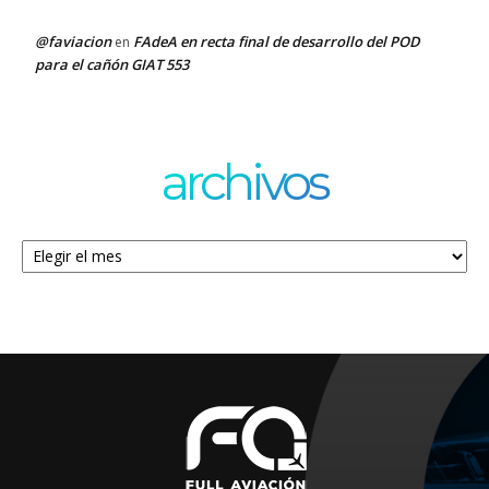
@faviacion
FAdeA en recta final de desarrollo del POD
en
para el cañón GIAT 553
archivos
Archivos