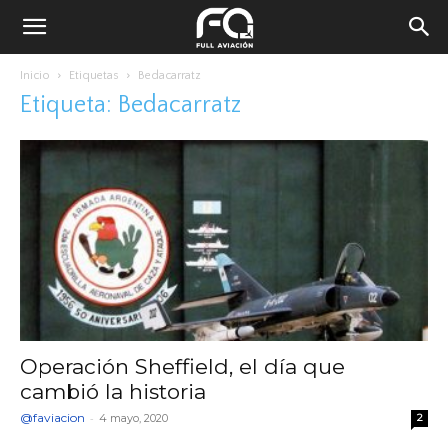
Inicio
Etiquetas
Bedacarratz
Etiqueta: Bedacarratz
Operación Sheffield, el día que
cambió la historia
@faviacion
-
4 mayo, 2020
2