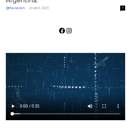
Argentina.
@faviacion
-
20 abril, 2023
1
Facebook
Instagram