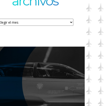
archivos
chivos