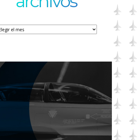
archivos
chivos