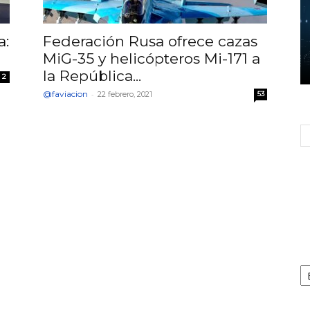
a:
Federación Rusa ofrece cazas
MiG-35 y helicópteros Mi-171 a
la República...
2
@faviacion
-
22 febrero, 2021
53
Ca