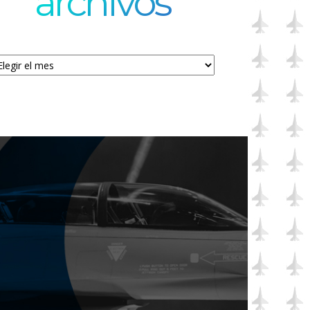
archivos
chivos