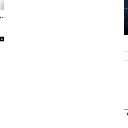
A-
6
Ca