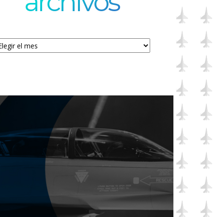
archivos
chivos