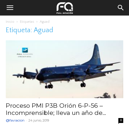
Inicio
Etiquetas
Aguad
Etiqueta: Aguad
Proceso PMI P3B Orión 6-P-56 –
Incomprensible; lleva un año de...
@faviacion
-
24 junio, 2019
0