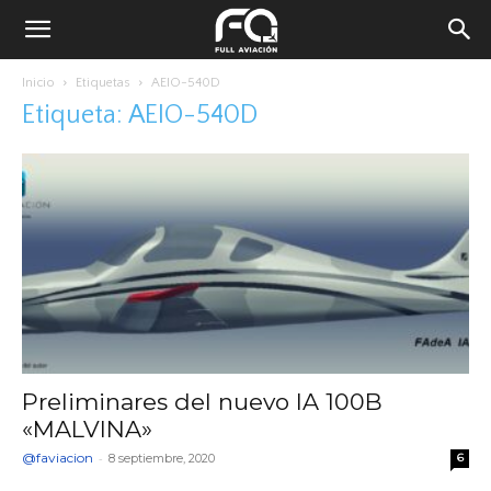
Inicio
Etiquetas
AEIO-540D
Etiqueta: AEIO-540D
Preliminares del nuevo IA 100B
«MALVINA»
@faviacion
-
8 septiembre, 2020
6