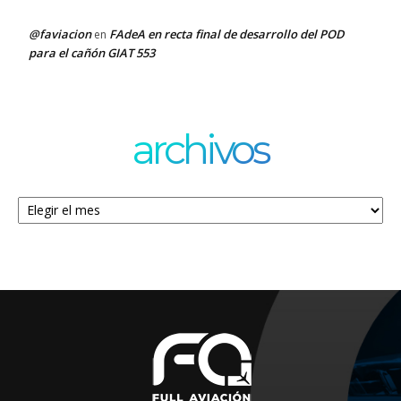
@faviacion
FAdeA en recta final de desarrollo del POD
en
para el cañón GIAT 553
archivos
Archivos