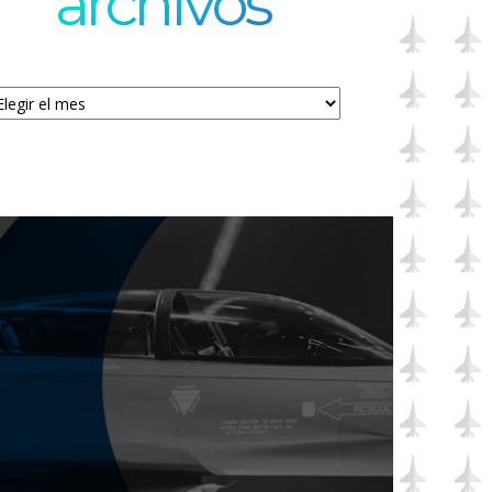
archivos
chivos