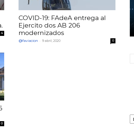
COVID-19: FAdeA entrega al
.
Ejercito dos AB 206
modernizados
4
@faviacion
-
9 abril, 2020
0
6
Ca
0