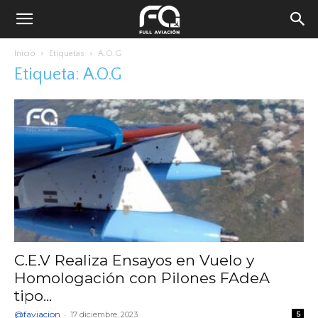
Inicio
Etiquetas
A.O.G
Etiqueta: A.O.G
C.E.V Realiza Ensayos en Vuelo y
Homologación con Pilones FAdeA
tipo...
@faviacion
-
17 diciembre, 2023
5