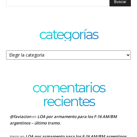
categorías
Categorías
comentarios
recientes
@faviacion
LOA por armamento para los F-16 AM/BM
en
argentinos – último tramo.
LOA por armamento para los F-16 AM/BM argentinos
Herni
en