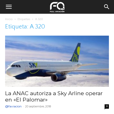
Inicio
Etiquetas
A 320
Etiqueta: A 320
La ANAC autoriza a Sky Arline operar
en «El Palomar»
@faviacion
-
20 septiembre, 2018
0