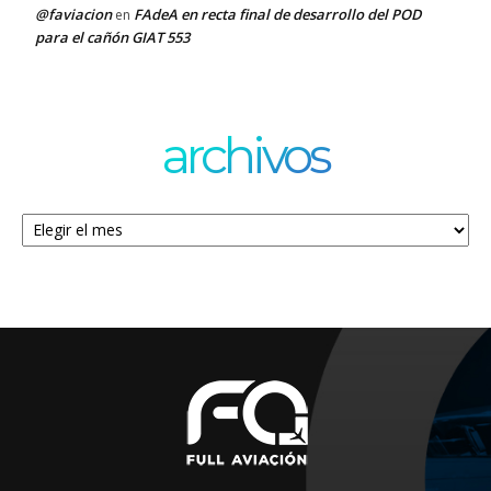
@faviacion
FAdeA en recta final de desarrollo del POD
en
para el cañón GIAT 553
archivos
Archivos