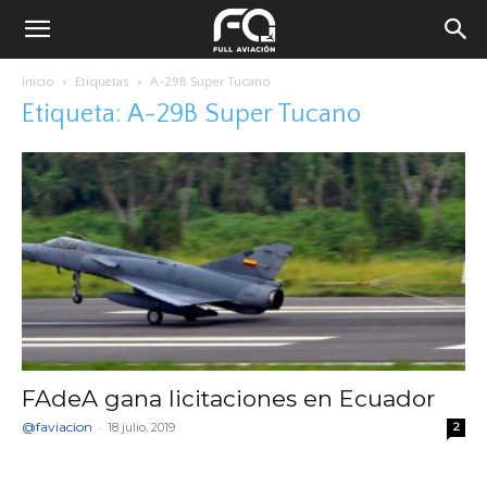
Inicio
Etiquetas
A-29B Super Tucano
Etiqueta: A-29B Super Tucano
FAdeA gana licitaciones en Ecuador
@faviacion
-
18 julio, 2019
2