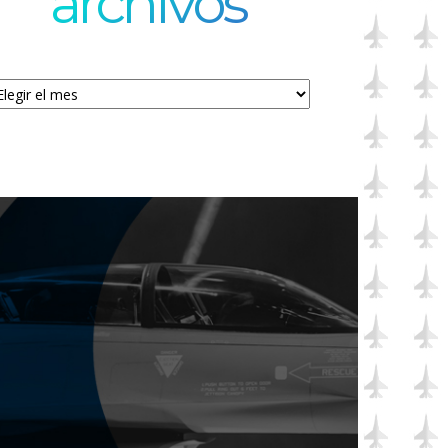
archivos
chivos