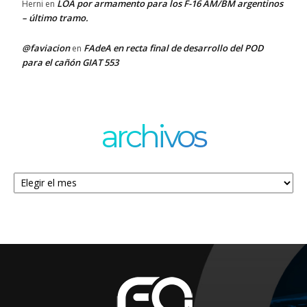
LOA por armamento para los F-16 AM/BM argentinos
Herni
en
– último tramo.
@faviacion
FAdeA en recta final de desarrollo del POD
en
para el cañón GIAT 553
archivos
Archivos