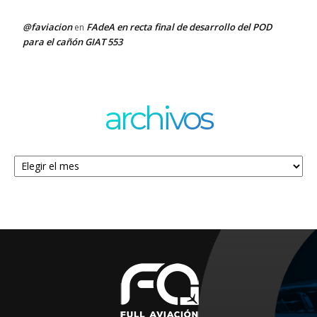
@faviacion
FAdeA en recta final de desarrollo del POD
en
para el cañón GIAT 553
archivos
Archivos