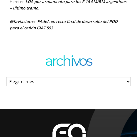
LOA por armamento para los F-16 AM/BM argentinos
Herni
en
– último tramo.
@faviacion
FAdeA en recta final de desarrollo del POD
en
para el cañón GIAT 553
archivos
Archivos