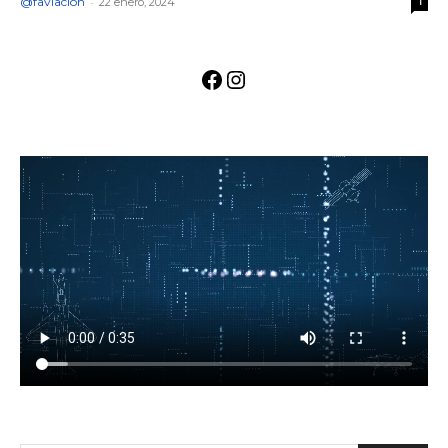
@faviacion
-
22 enero, 2024
1
Facebook
Instagram