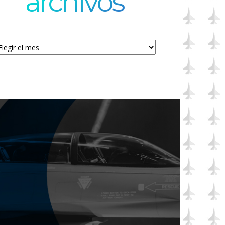
archivos
chivos