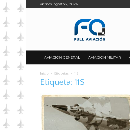
viernes, agosto 7, 2026
Full
Aviación
AVIACIÓN GENERAL
AVIACIÓN MILITAR
Inicio
Etiquetas
11S
Etiqueta: 11S