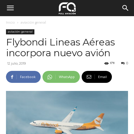
Inicio
aviación general
aviación general
Flybondi Lineas Aéreas
incorpora nuevo avión
0
12 julio, 2019
1711
Facebook
WhatsApp
Email