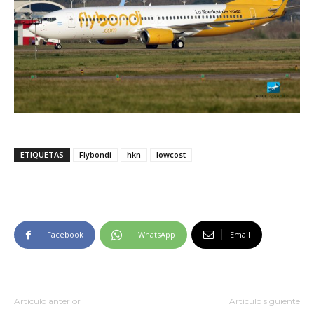
ETIQUETAS
Flybondi
hkn
lowcost
Facebook
WhatsApp
Email
Artículo anterior
Artículo siguiente