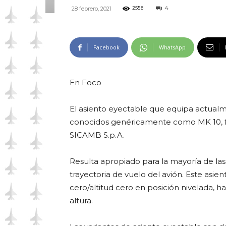
4
28 febrero, 2021
2556
Facebook
WhatsApp
En Foco
El asiento eyectable que equipa actualme
conocidos genéricamente como MK 10, fabr
SICAMB S.p.A.
Resulta apropiado para la mayoría de las
trayectoria de vuelo del avión. Este asi
cero/altitud cero en posición nivelada, h
altura.