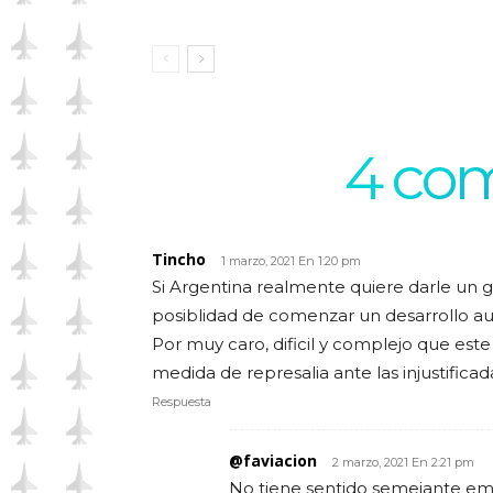
4 com
Tincho
1 marzo, 2021 En 1:20 pm
Si Argentina realmente quiere darle un g
posiblidad de comenzar un desarrollo au
Por muy caro, dificil y complejo que est
medida de represalia ante las injustificada
Respuesta
@faviacion
2 marzo, 2021 En 2:21 pm
No tiene sentido semejante emp