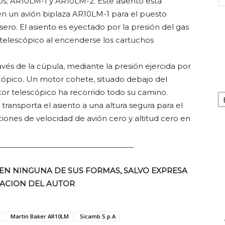
os; AR10LM-1 y AR10LM-2. Este asiento está
en un avión biplaza AR10LM-1 para el puesto
ero. El asiento es eyectado por la presión del gas
 telescópico al encenderse los cartuchos
ravés de la cúpula, mediante la presión ejercida por
cópico. Un motor cohete, situado debajo del
Ca
tor telescópico ha recorrido todo su camino.
transporta el asiento a una altura segura para el
iones de velocidad de avión cero y altitud cero en
__________________________________
EN NINGUNA DE SUS FORMAS, SALVO EXPRESA
ACION DEL AUTOR
Martin Baker AR10LM
Sicamb S.p.A