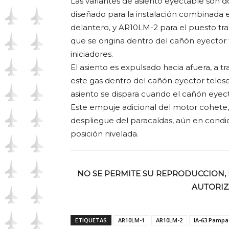
Las variantes de asiento eyectable son d
diseñado para la instalación combinada 
delantero, y AR10LM-2 para el puesto tras
que se origina dentro del cañón eyector
iniciadores.
El asiento es expulsado hacia afuera, a t
este gas dentro del cañón eyector teles
asiento se dispara cuando el cañón eyec
Este empuje adicional del motor cohete, 
despliegue del paracaídas, aún en condic
posición nivelada.
______________________________________
NO SE PERMITE SU REPRODUCCION, 
AUTORIZ
ETIQUETAS
AR10LM-1
AR10LM-2
IA-63 Pampa