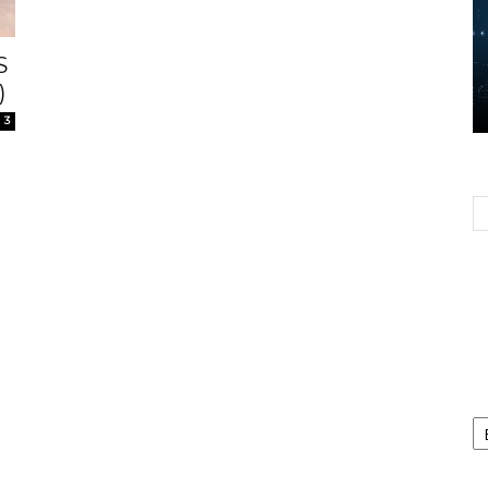
S
)
3
Ca