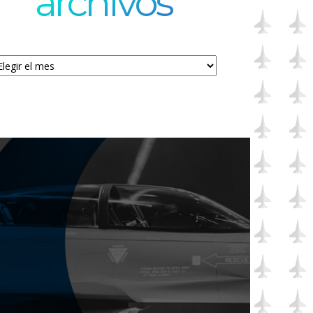
archivos
chivos