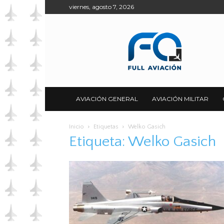
viernes, agosto 7, 2026
Full
Aviación
AVIACIÓN GENERAL
AVIACIÓN MILITAR
Inicio
Etiquetas
Welko Gasich
Etiqueta: Welko Gasich