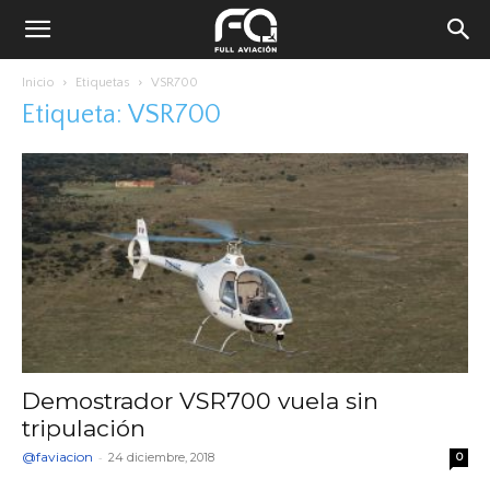
Inicio
Etiquetas
VSR700
Etiqueta: VSR700
Demostrador VSR700 vuela sin
tripulación
@faviacion
-
24 diciembre, 2018
0