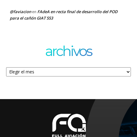
@faviacion
FAdeA en recta final de desarrollo del POD
en
para el cañón GIAT 553
archivos
Archivos