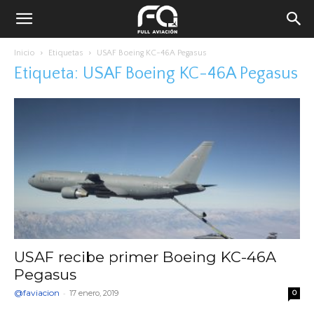
Inicio
Etiquetas
USAF Boeing KC-46A Pegasus
Etiqueta: USAF Boeing KC-46A Pegasus
USAF recibe primer Boeing KC-46A
Pegasus
@faviacion
-
17 enero, 2019
0