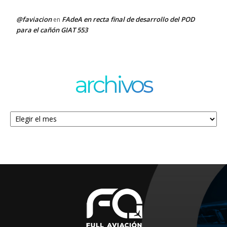
@faviacion
FAdeA en recta final de desarrollo del POD
en
para el cañón GIAT 553
archivos
Archivos