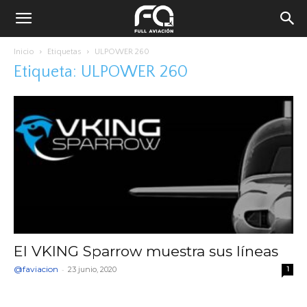
Inicio
Etiquetas
ULPOWER 260
Etiqueta: ULPOWER 260
El VKING Sparrow muestra sus líneas
@faviacion
-
23 junio, 2020
1