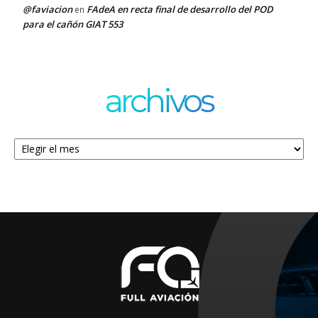
@faviacion
FAdeA en recta final de desarrollo del POD
en
para el cañón GIAT 553
archivos
Archivos