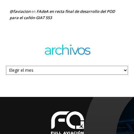
@faviacion
FAdeA en recta final de desarrollo del POD
en
para el cañón GIAT 553
archivos
Archivos