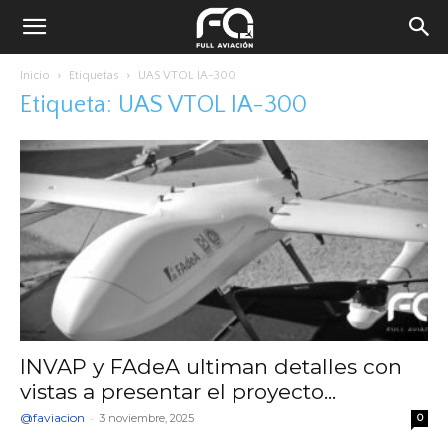
Inicio
Etiquetas
UAS VTOL IA-300
Etiqueta: UAS VTOL IA-300
INVAP y FAdeA ultiman detalles con
vistas a presentar el proyecto...
@faviacion
-
3 noviembre, 2025
0