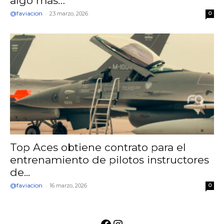
algo más…
@faviacion
-
23 marzo, 2026
0
Top Aces obtiene contrato para el
entrenamiento de pilotos instructores
de...
@faviacion
-
16 marzo, 2026
0
Facebook
Instagram