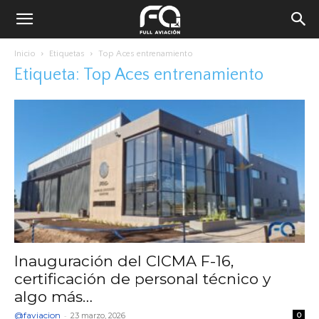
Inicio
Etiquetas
Top Aces entrenamiento
Etiqueta: Top Aces entrenamiento
Inauguración del CICMA F-16,
certificación de personal técnico y
algo más…
@faviacion
-
23 marzo, 2026
0