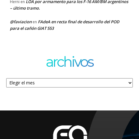
LOA por armamento para los F-16 AM/BM argentinos
Herni
en
– último tramo.
@faviacion
FAdeA en recta final de desarrollo del POD
en
para el cañón GIAT 553
archivos
Archivos