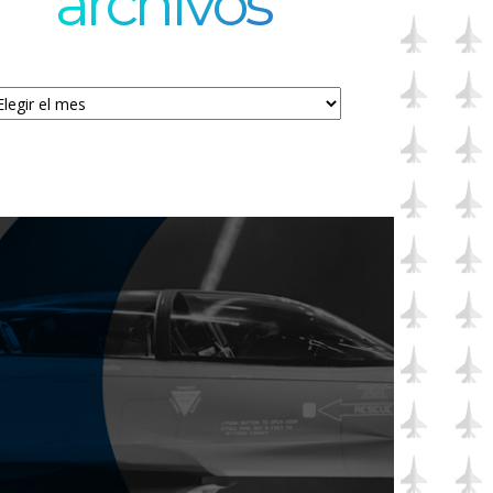
archivos
chivos