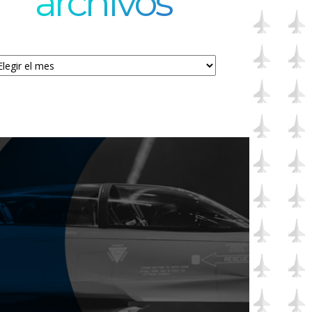
archivos
chivos