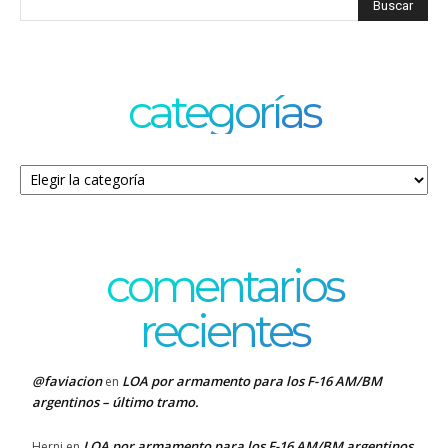
categorías
Categorías
comentarios
recientes
@faviacion
LOA por armamento para los F-16 AM/BM
en
argentinos – último tramo.
LOA por armamento para los F-16 AM/BM argentinos
Herni
en